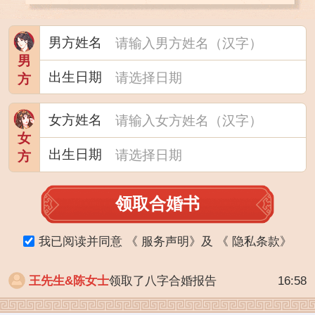
男方姓名
男
出生日期
方
女方姓名
女
出生日期
方
领取合婚书
我已阅读并同意
《
服务声明
》
及
《
隐私条款
》
王先生&陈女士
领取了八字合婚报告
16:58