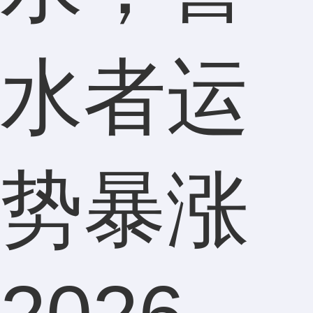
水者运
势暴涨