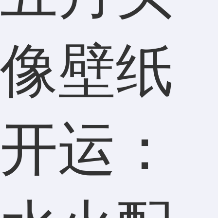
像壁纸
开运：