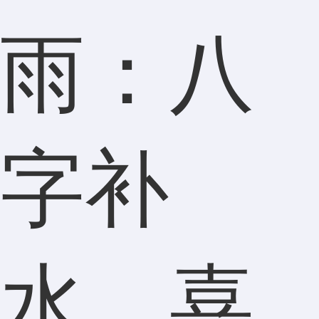
雨：八
字补
水，喜