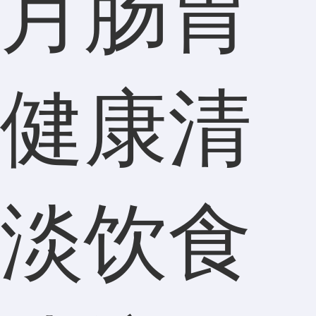
月肠胃
健康清
淡饮食