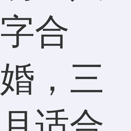
字合
婚，三
月适合