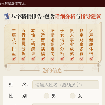
容。
姓 名:
性 别:
男
女