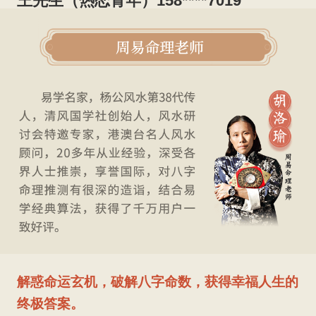
王先生（热恋青年）158****7019
都说相爱容易相处难，我谈了很多女朋友，可是
最终都以分手而告终，不是不珍惜，而是面对很
多感情问题实在太煎熬，如今年纪大了也不想太
莽撞，在在线测算平台测算了一下自己的八字情
感，获得了很多宝贵信息，知道了和现在的恋人
相处之道,
如今我已经是公司事业部主管，终于可以独当一
面，我对未来充满信心。
张女士（创业者）158****5058
都说创业多艰难，要想做成一件事情，光靠努力
和方法也是不够的，还得把握住运势，根据朋友
解惑命运玄机，破解八字命数，获得幸福人生的
的推荐我在八字精批测算了我的运势情况，按照
终极答案。