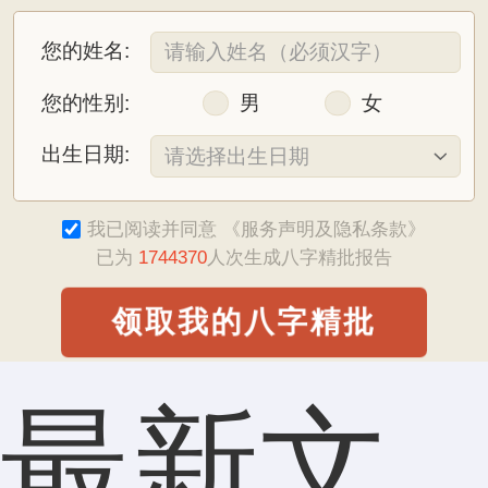
老师的建议我改进了一些处事方法，
您的姓名:
虽然今年受新冠疫情影响全球经济都不景气，但
我的项目还算稳定，我也相信未来会更好！
您的性别:
男
女
出生日期:
我已阅读并同意
《服务声明及隐私条款》
已为
1744370
人次生成八字精批报告
领取我的八字精批
最新文