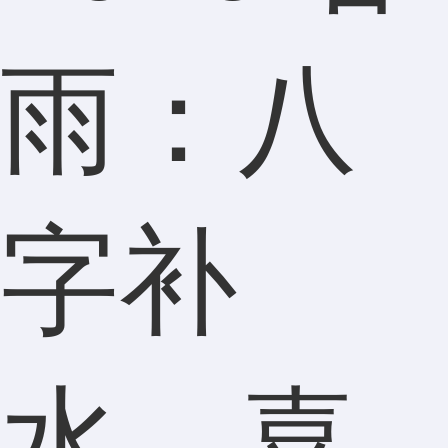
雨：八
字补
水，喜