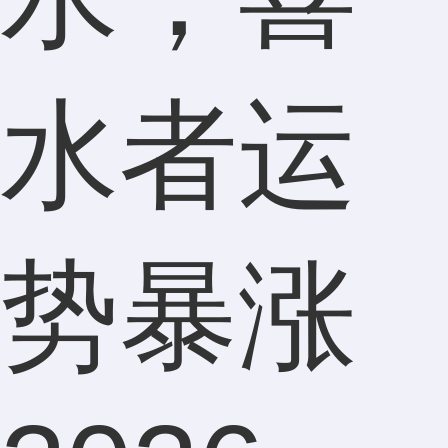
水者运
势暴涨