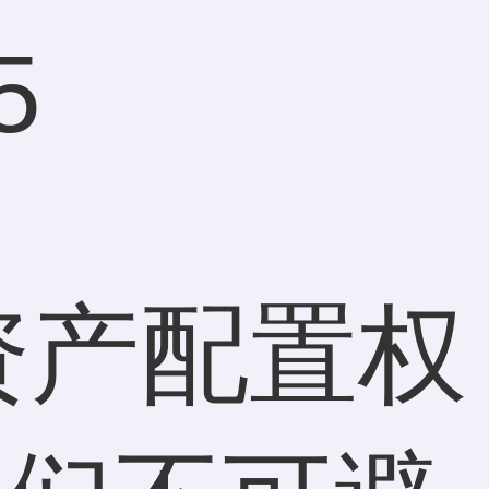
5
资产配置权