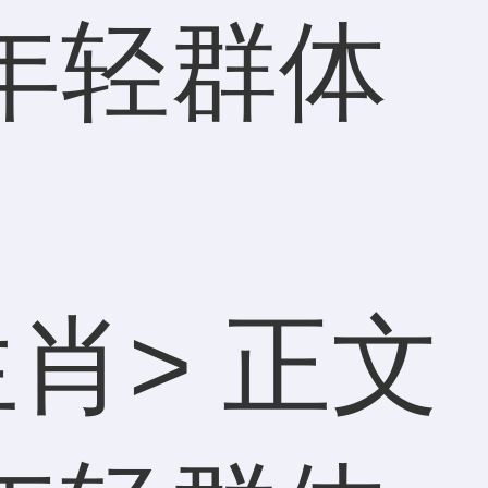
在年轻群体
生肖
> 正文