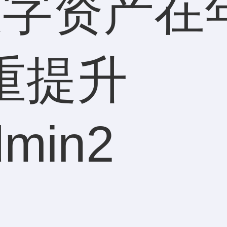
年数字资产
重提升
dmin2