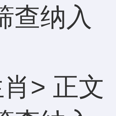
期筛查纳入
生肖
> 正文