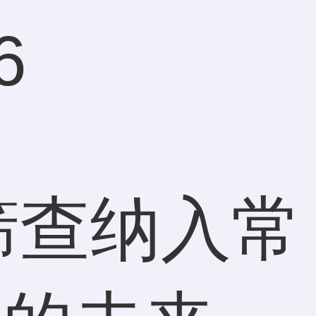
6
筛查纳入常