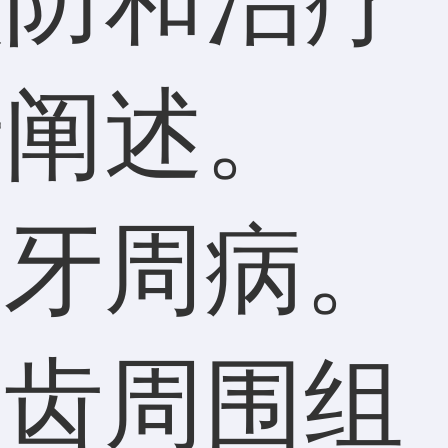
行阐述。
是牙周病。
牙齿周围组