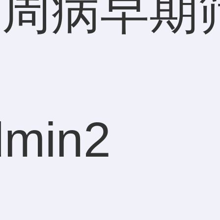
年牙周病早
dmin2