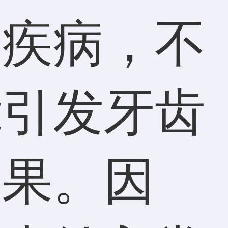
腔疾病，不
能引发牙齿
后果。因