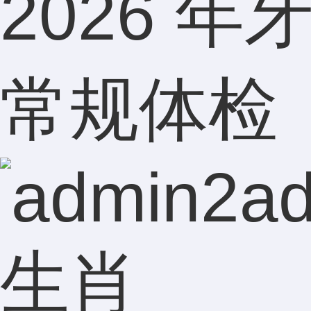
2026 
常规体检​
a
生肖