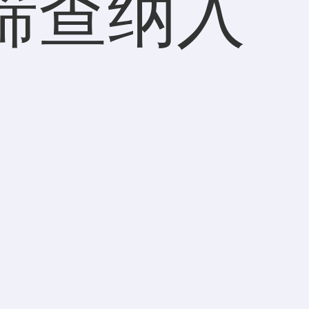
期筛查纳入