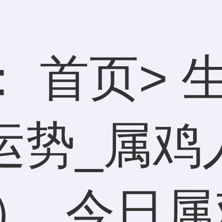
：
首页
>
运势_属鸡
7）_今日