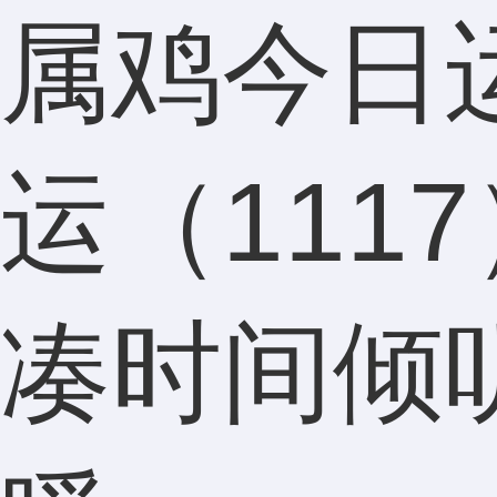
属鸡今日
运（111
凑时间倾