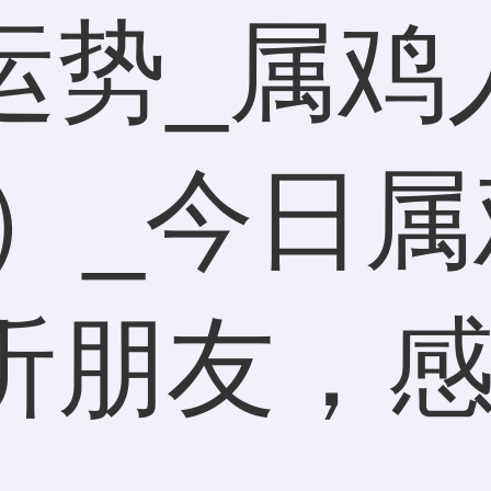
运势_属鸡
7）_今日
听朋友，