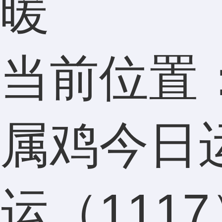
暖
当前位置
属鸡今日
运（111