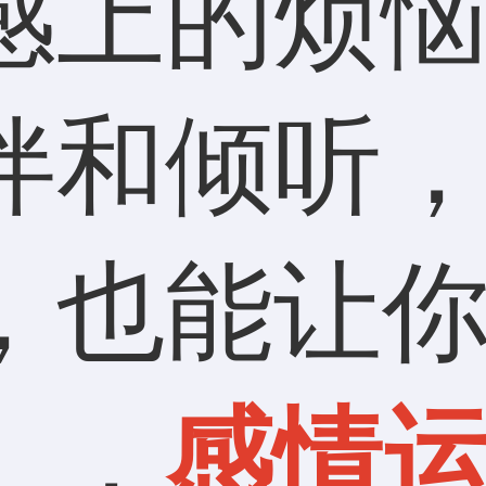
感上的烦
伴和倾听
，也能让
。，
感情