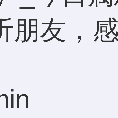
听朋友，
min