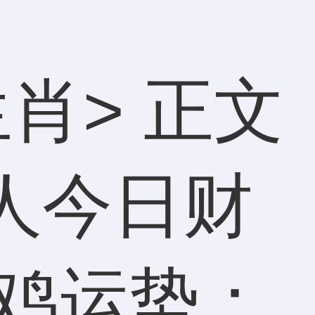
生肖
> 正文
人今日财
属鸡运势：