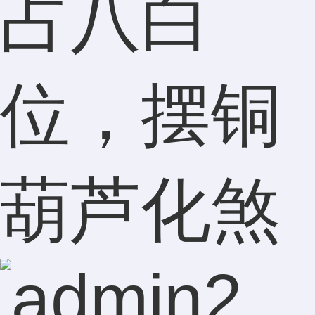
占八白
位，摆铜
葫芦化煞