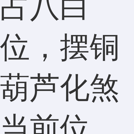
占八白
位，摆铜
葫芦化煞
当前位