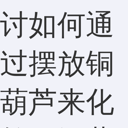
讨如何通
过摆放铜
葫芦来化