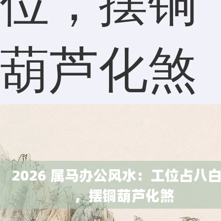
位，摆铜
葫芦化煞