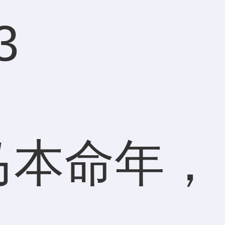
3
马本命年，