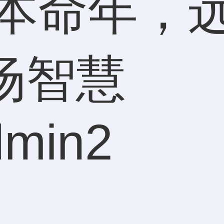
马本命年，
场智慧
dmin2