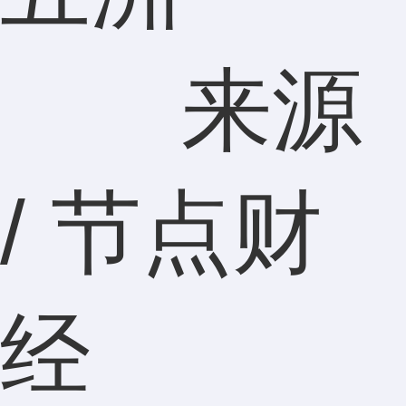
来源
/ 节点财
经