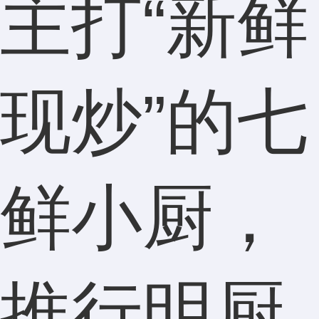
主打“新鲜
现炒”的七
鲜小厨，
推行明厨