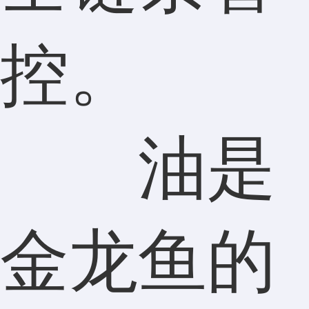
控。
油是
金龙鱼的